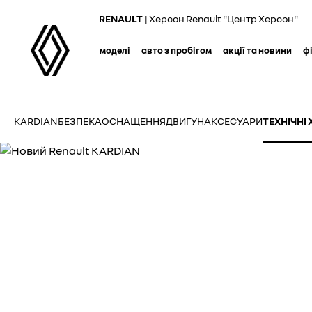
Skip
RENAULT |
Херсон Renault "Центр Херсон"
to
main
моделі
авто з пробігом
акції та новини
ф
content
KARDIAN
БЕЗПЕКА
ОСНАЩЕННЯ
ДВИГУН
АКСЕСУАРИ
ТЕХНІЧНІ