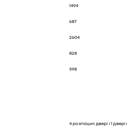
1494
687
2604
828
398
4 розпашні двері і 1 двер