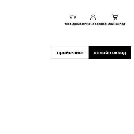
тест-драйв
запис на сервіс
онлайн склад
прайс-лист
онлайн склад