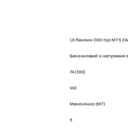
1,0 бензин (100 hp) МТ5 2
Бензиновий з непрямим 
74 (100)
160
Механічна (МТ)
5