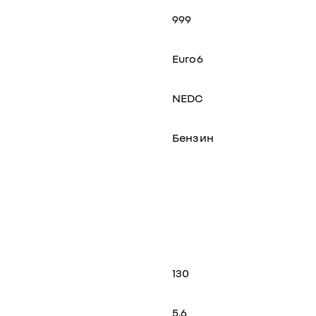
999
Euro6
NEDC
Бензин
130
5,6