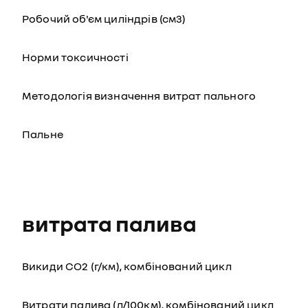
Робочий об'єм циліндрів (см3)
Норми токсичності
Методологія визначення витрат пального
Пальне
витрата палива
Викиди СО2 (г/км), комбінований цикл
Витрати палива (л/100км), комбінований цикл