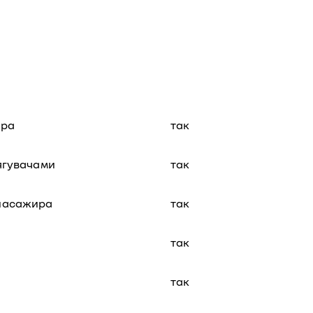
ира
так
ягувачами
так
опасажира
так
так
так