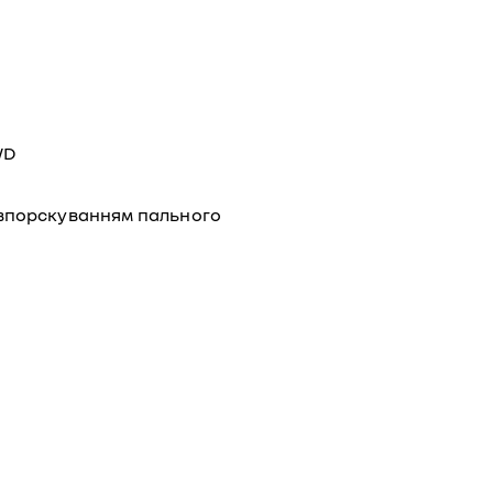
WD
впорскуванням пального